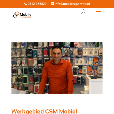
0512-356829
info@mobilereparatie.nl
Werkgebied GSM Mobiel