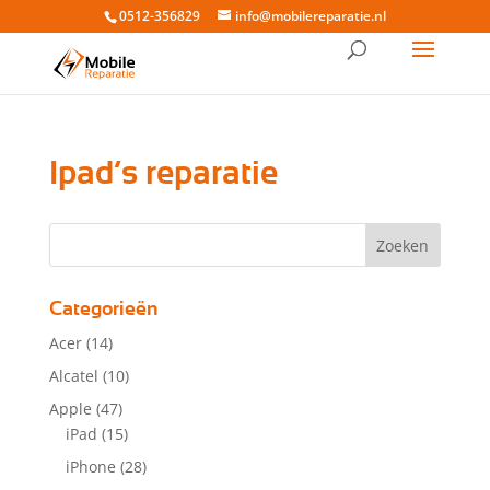
0512-356829
info@mobilereparatie.nl
Ipad’s reparatie
Categorieën
Acer
(14)
Alcatel
(10)
Apple
(47)
iPad
(15)
iPhone
(28)