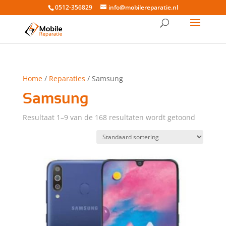
0512-356829
info@mobilereparatie.nl
Home
/
Reparaties
/ Samsung
Samsung
Resultaat 1–9 van de 168 resultaten wordt getoond