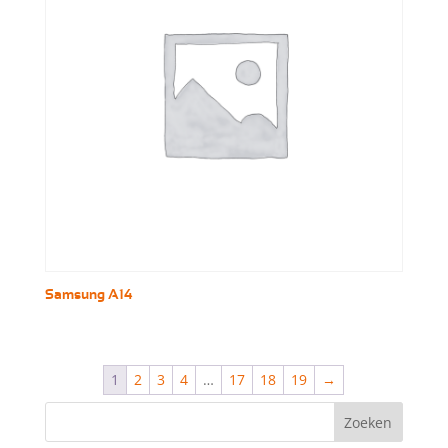
Samsung A14
1
2
3
4
…
17
18
19
→