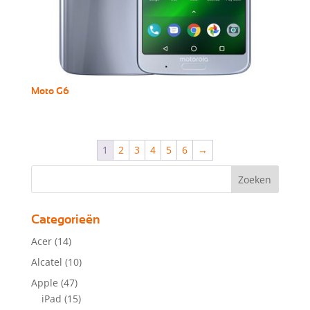
Moto G6
1
2
3
4
5
6
→
Categorieën
Acer
(14)
Alcatel
(10)
Apple
(47)
iPad
(15)