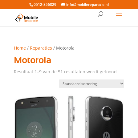
0512-356829
info@mobilereparatie.nl
Home
/
Reparaties
/ Motorola
Motorola
Resultaat 1–9 van de 51 resultaten wordt getoond