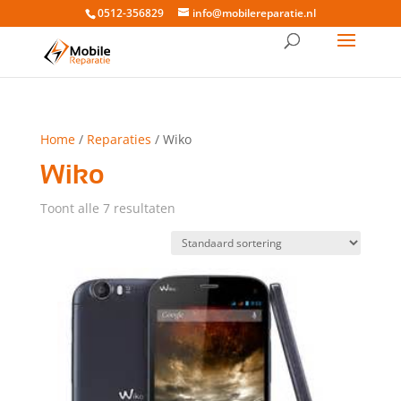
0512-356829
info@mobilereparatie.nl
Home
/
Reparaties
/ Wiko
Wiko
Toont alle 7 resultaten