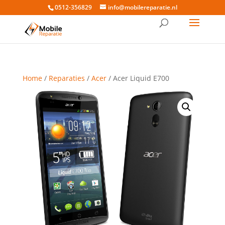
0512-356829
info@mobilereparatie.nl
Home
/
Reparaties
/
Acer
/ Acer Liquid E700