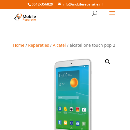
0512-356829
info@mobilereparatie.nl
Home
/
Reparaties
/
Alcatel
/ alcatel one touch pop 2