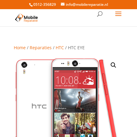
0512-356829
info@mobilereparatie.nl
Home
/
Reparaties
/
HTC
/ HTC EYE