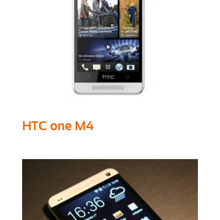
HTC one M4