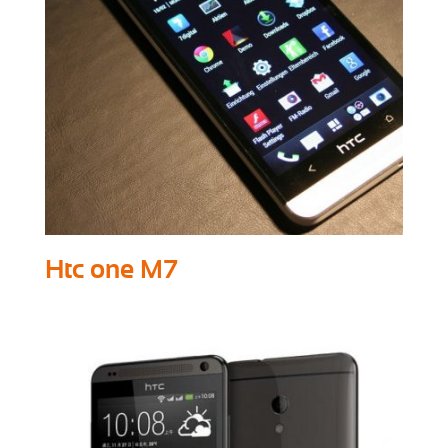
Htc one M7