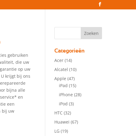
0
Categorieën
ties gebruiken
Acer
(14)
aliteit, die uw
 garantie op uw
Alcatel
(10)
 U krijgt bij ons
Apple
(47)
gerepareerde
iPad
(15)
or bijna alle
iPhone
(28)
service* en
iPod
(3)
atie een
 bij uw
HTC
(32)
Huawei
(67)
LG
(19)