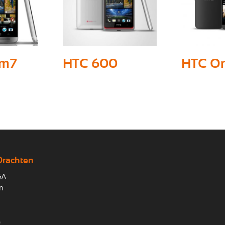
 m7
HTC 600
HTC O
Drachten
5A
n
0