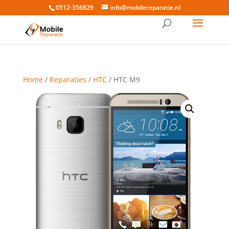
0512-356829
info@mobilereparatie.nl
Home
/
Reparaties
/
HTC
/ HTC M9