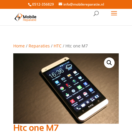
0512-356829
info@mobilereparatie.nl
Home
/
Reparaties
/
HTC
/ Htc one M7
Htc one M7