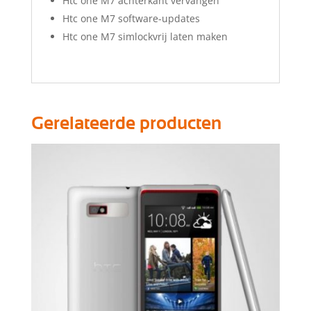
Htc one M7 achterkant vervangen
Htc one M7 software-updates
Htc one M7 simlockvrij laten maken
Gerelateerde producten