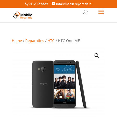
0512-356829
info@mobilereparatie.nl
Home
/
Reparaties
/
HTC
/ HTC One ME