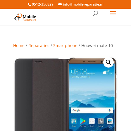
0512-356829
info@mobilereparatie.nl
Home
/
Reparaties
/
Smartphone
/ Huawei mate 10