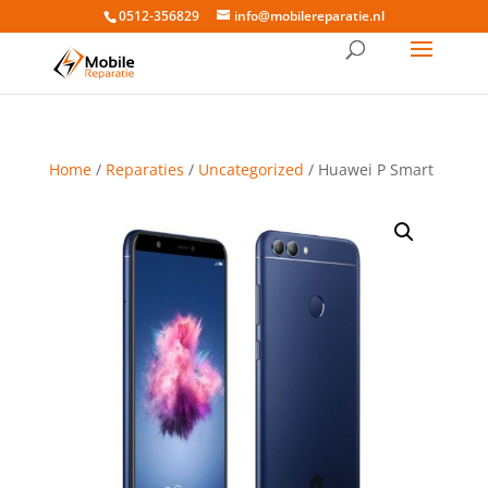
0512-356829
info@mobilereparatie.nl
Home
/
Reparaties
/
Uncategorized
/ Huawei P Smart