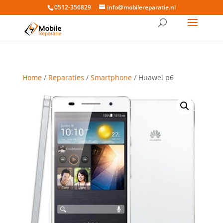
0512-356829
info@mobilereparatie.nl
Home
/
Reparaties
/
Smartphone
/ Huawei p6