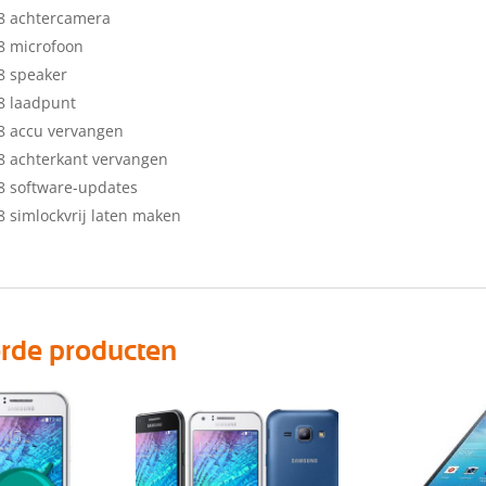
8 achtercamera
8 microfoon
8 speaker
8 laadpunt
8 accu vervangen
8 achterkant vervangen
8 software-updates
 simlockvrij laten maken
erde producten