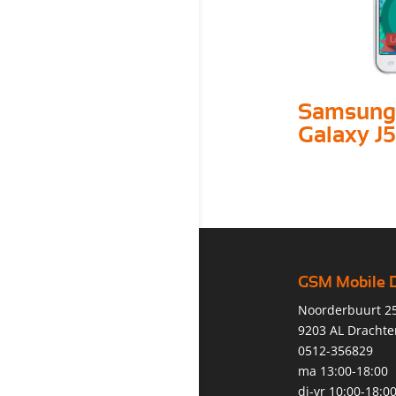
Samsung
Galaxy J5
GSM Mobile 
Noorderbuurt 2
9203 AL Drachte
0512-356829
ma 13:00-18:00
di-vr 10:00-18:0