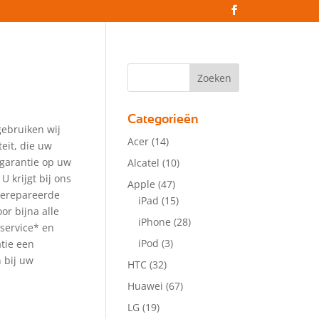
Categorieën
gebruiken wij
Acer
(14)
eit, die uw
 garantie op uw
Alcatel
(10)
 U krijgt bij ons
Apple
(47)
gerepareerde
iPad
(15)
or bijna alle
iPhone
(28)
service* en
iPod
(3)
atie een
 bij uw
HTC
(32)
Huawei
(67)
LG
(19)