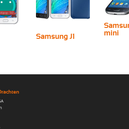
Samsu
mini
Samsung J1
Drachten
5A
n
0