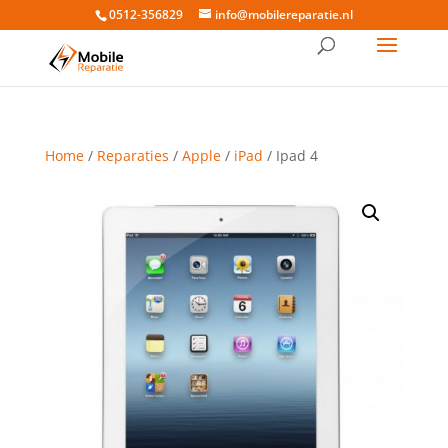
0512-356829
info@mobilereparatie.nl
Home
/
Reparaties
/
Apple
/
iPad
/ Ipad 4