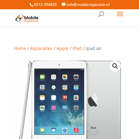
0512-356829
info@mobilereparatie.nl
Home
/
Reparaties
/
Apple
/
iPad
/ ipad air