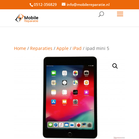
0512-356829
info@mobilereparatie.nl
Home
/
Reparaties
/
Apple
/
iPad
/ ipad mini 5