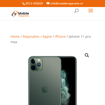
0512-356829
info@mobilereparatie.nl
Home
/
Reparaties
/
Apple
/
iPhone
/ Iphone 11 pro
max