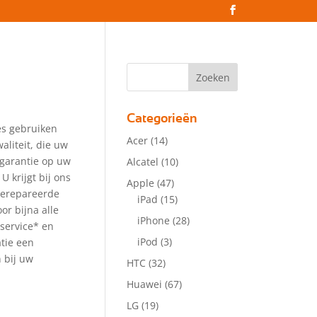
Categorieën
es gebruiken
Acer
(14)
aliteit, die uw
 garantie op uw
Alcatel
(10)
 U krijgt bij ons
Apple
(47)
gerepareerde
iPad
(15)
or bijna alle
iPhone
(28)
service* en
iPod
(3)
atie een
 bij uw
HTC
(32)
Huawei
(67)
LG
(19)