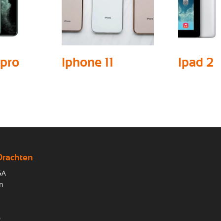
 pro
Iphone 11
Ipad 2
Drachten
5A
n
0