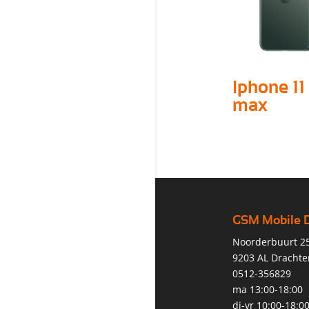
Iphone 11
max
GSM Mobile 
Noorderbuurt 2
9203 AL Drachte
0512-356829
ma 13:00-18:00
di-vr 10:00-18:0