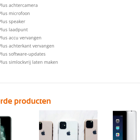
Plus achtercamera
Plus microfoon
Plus speaker
Plus laadpunt
Plus accu vervangen
Plus achterkant vervangen
Plus software-updates
Plus simlockvrij laten maken
erde producten