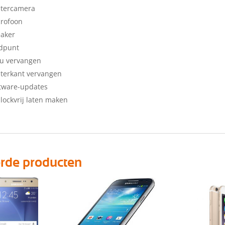
htercamera
crofoon
eaker
adpunt
cu vervangen
terkant vervangen
tware-updates
lockvrij laten maken
erde producten