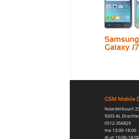
Samsung
Galaxy J7
GSM Mobile 
Noorderbuurt 2
9203 AL Drachte
0512-356829
ma 13:00-18:00
di-vr 10:00-18:0