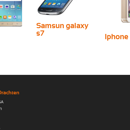
Samsun galaxy
s7
Iphone 
Drachten
5A
n
0