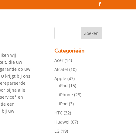
Categorieën
iken wij
Acer
(14)
eit, die uw
 garantie op uw
Alcatel
(10)
 U krijgt bij ons
Apple
(47)
gerepareerde
iPad
(15)
or bijna alle
iPhone
(28)
service* en
iPod
(3)
atie een
 bij uw
HTC
(32)
Huawei
(67)
LG
(19)