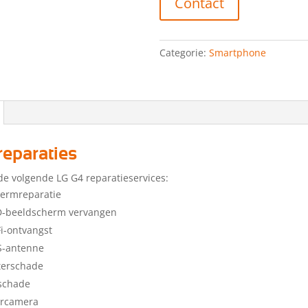
Contact
Categorie:
Smartphone
reparaties
de volgende LG G4 reparatieservices:
hermreparatie
D-beeldscherm vervangen
i-ontvangst
S-antenne
terschade
schade
orcamera