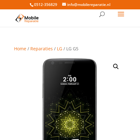
0512-356829
info@mobilereparatie.nl
Home
/
Reparaties
/
LG
/ LG G5