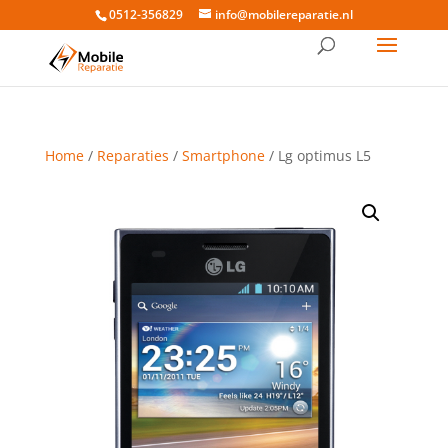
0512-356829
info@mobilereparatie.nl
Home
/
Reparaties
/
Smartphone
/ Lg optimus L5