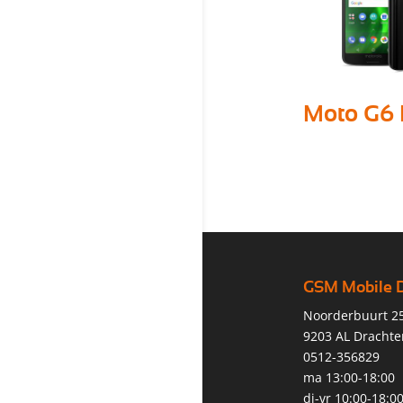
Moto G6 
GSM Mobile 
Noorderbuurt 2
9203 AL Drachte
0512-356829
ma 13:00-18:00
di-vr 10:00-18:0