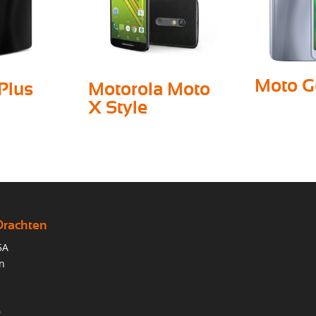
Moto G
Plus
Motorola Moto
X Style
Drachten
5A
n
0