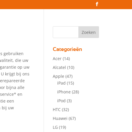
Categorieën
es gebruiken
Acer
(14)
aliteit, die uw
 garantie op uw
Alcatel
(10)
 U krijgt bij ons
Apple
(47)
gerepareerde
iPad
(15)
or bijna alle
iPhone
(28)
service* en
iPod
(3)
atie een
 bij uw
HTC
(32)
Huawei
(67)
LG
(19)