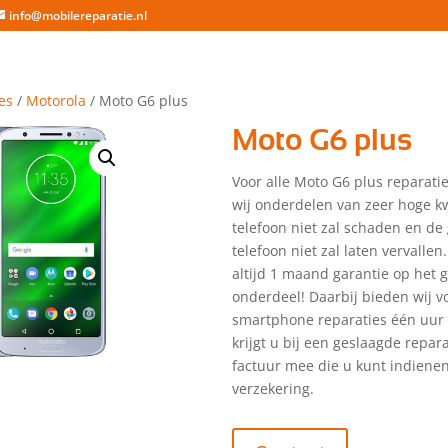
info@mobilereparatie.nl
es
/
Motorola
/ Moto G6 plus
Moto G6 plus
Voor alle Moto G6 plus reparati
wij onderdelen van zeer hoge kw
telefoon niet zal schaden en de
telefoon niet zal laten vervallen.
altijd 1 maand garantie op het 
onderdeel! Daarbij bieden wij vo
smartphone reparaties één uur 
krijgt u bij een geslaagde repar
factuur mee die u kunt indienen
verzekering.