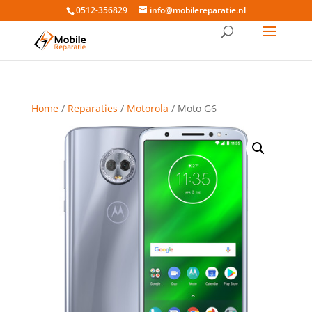
0512-356829
info@mobilereparatie.nl
Home
/
Reparaties
/
Motorola
/ Moto G6