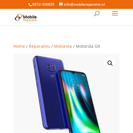
0512-356829
info@mobilereparatie.nl
Home
/
Reparaties
/
Motorola
/ Motorola G9