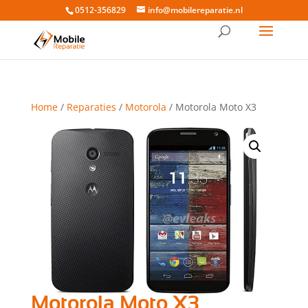
0512-356829
info@mobilereparatie.nl
Home
/
Reparaties
/
Motorola
/ Motorola Moto X3
Motorola Moto X3