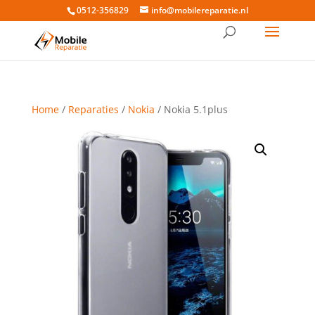
0512-356829
info@mobilereparatie.nl
Home
/
Reparaties
/
Nokia
/ Nokia 5.1plus