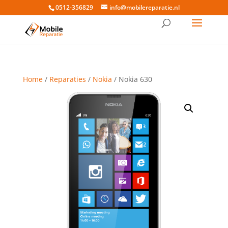
0512-356829
info@mobilereparatie.nl
Home
/
Reparaties
/
Nokia
/ Nokia 630