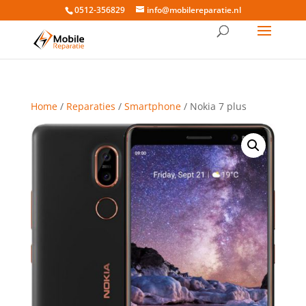
0512-356829
info@mobilereparatie.nl
Home
/
Reparaties
/
Smartphone
/ Nokia 7 plus