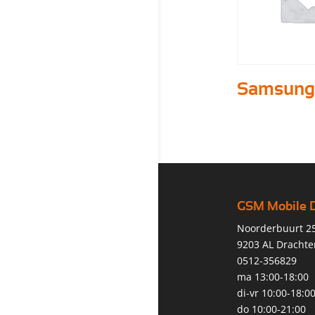
Samsung
GSM Mobile 
Noorderbuurt 2
9203 AL Drachte
0512-356829
ma 13:00-18:00
di-vr 10:00-18:0
do 10:00-21:00