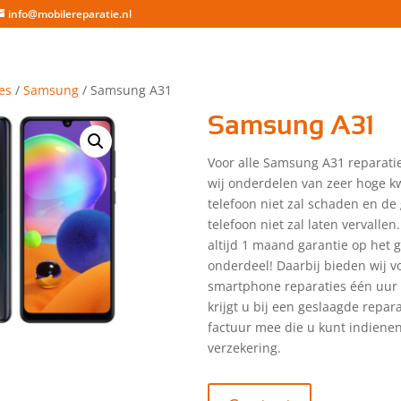
info@mobilereparatie.nl
es
/
Samsung
/ Samsung A31
Samsung A31
Voor alle Samsung A31 reparati
wij onderdelen van zeer hoge kw
telefoon niet zal schaden en de
telefoon niet zal laten vervallen.
altijd 1 maand garantie op het 
onderdeel! Daarbij bieden wij vo
smartphone reparaties één uur 
krijgt u bij een geslaagde repar
factuur mee die u kunt indienen
verzekering.