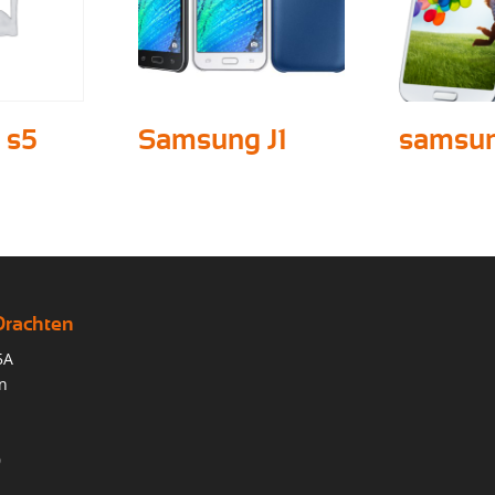
 s5
Samsung J1
samsun
Drachten
5A
n
0