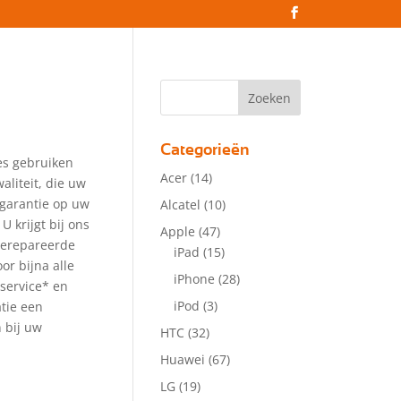
Categorieën
es gebruiken
Acer
(14)
aliteit, die uw
 garantie op uw
Alcatel
(10)
 U krijgt bij ons
Apple
(47)
gerepareerde
iPad
(15)
or bijna alle
iPhone
(28)
service* en
iPod
(3)
atie een
 bij uw
HTC
(32)
Huawei
(67)
LG
(19)