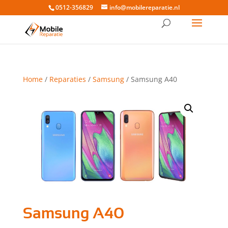
0512-356829
info@mobilereparatie.nl
Home
/
Reparaties
/
Samsung
/ Samsung A40
Samsung A40