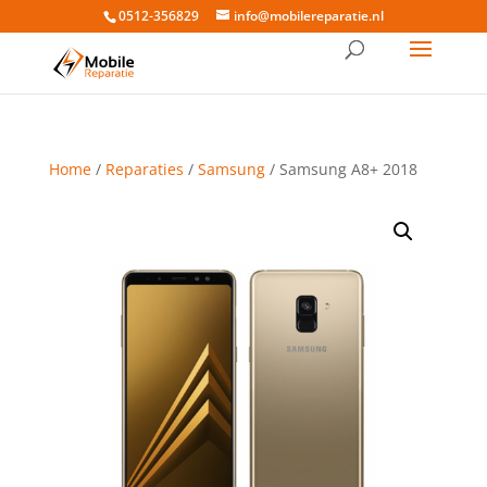
0512-356829
info@mobilereparatie.nl
Home
/
Reparaties
/
Samsung
/ Samsung A8+ 2018