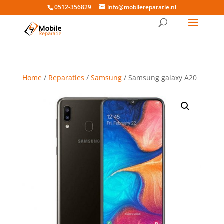
0512-356829
info@mobilereparatie.nl
Home
/
Reparaties
/
Samsung
/ Samsung galaxy A20