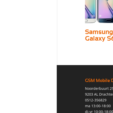
Samsung
Galaxy S
GSM Mobile 
Noorderbuurt 2
9203 AL Drachte
0512-356829
ma 13:00-18:00
di-vr 10:00-18:0