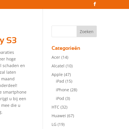
y S3
Categorieën
araties
Acer
(14)
eer hoge
zal schaden en
Alcatel
(10)
zal laten
Apple
(47)
 1 maand
iPad
(15)
nderdeel!
iPhone
(28)
lle smartphone
iPod
(3)
ijgt u bij een
r mee die u
HTC
(32)
g.
Huawei
(67)
LG
(19)