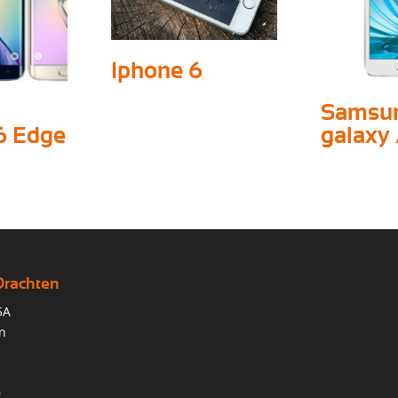
Iphone 6
Samsu
6 Edge
galaxy
Drachten
5A
n
0