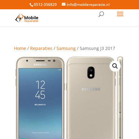
0512-356829
info@mobilereparatie.nl
Home
/
Reparaties
/
Samsung
/ Samsung J3 2017