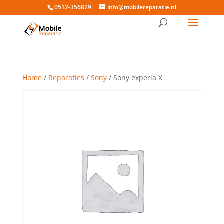
0512-356829
info@mobilereparatie.nl
Home
/
Reparaties
/
Sony
/ Sony experia X