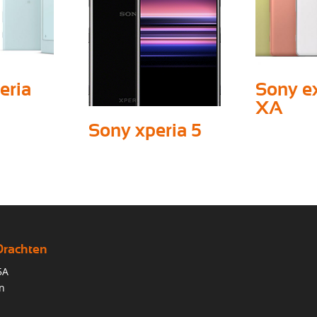
eria
Sony e
XA
Sony xperia 5
Drachten
5A
n