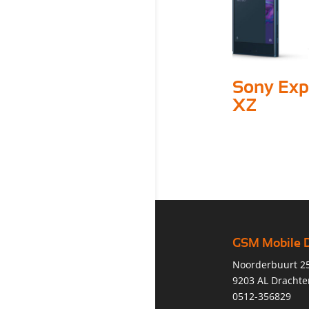
Sony Exp
XZ
GSM Mobile 
Noorderbuurt 2
9203 AL Drachte
0512-356829