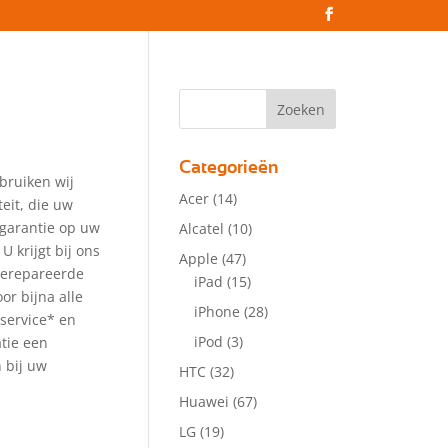
Categorieën
bruiken wij
Acer
(14)
eit, die uw
 garantie op uw
Alcatel
(10)
 U krijgt bij ons
Apple
(47)
gerepareerde
iPad
(15)
or bijna alle
iPhone
(28)
service* en
iPod
(3)
atie een
 bij uw
HTC
(32)
Huawei
(67)
LG
(19)