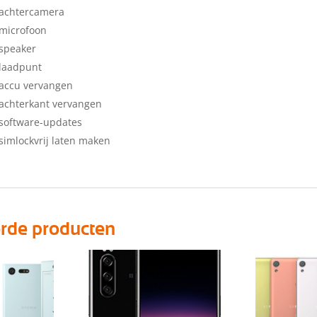
 achtercamera
microfoon
speaker
 laadpunt
 accu vervangen
achterkant vervangen
software-updates
simlockvrij laten maken
erde producten