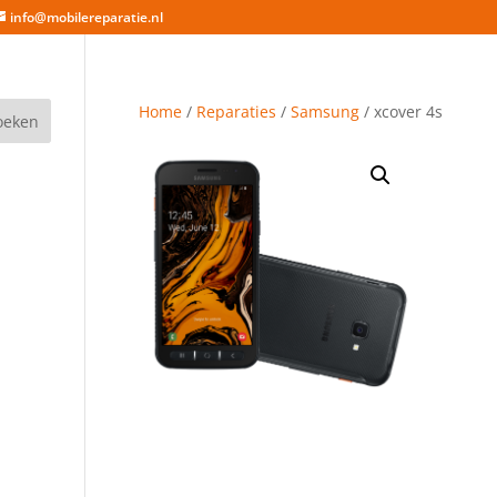
info@mobilereparatie.nl
Home
/
Reparaties
/
Samsung
/ xcover 4s