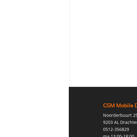
GSM Mobile 
Noorderbuurt 2
9203 AL Drachte
0512-356829
ma 13:00-18:00