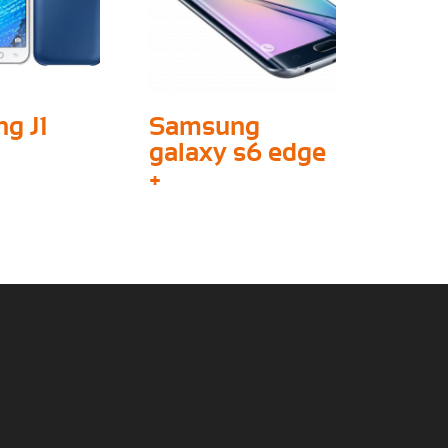
g J1
Samsung
galaxy s6 edge
+