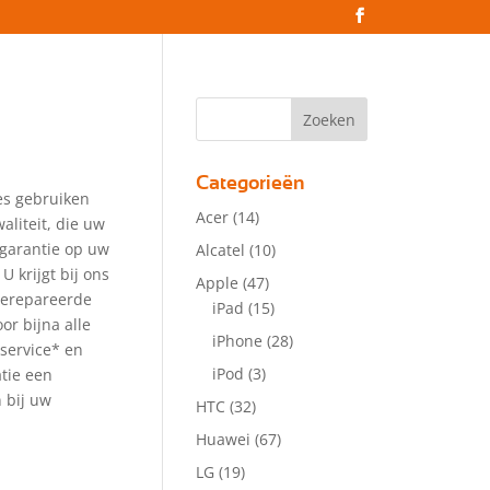
Categorieën
es gebruiken
Acer
(14)
aliteit, die uw
 garantie op uw
Alcatel
(10)
 U krijgt bij ons
Apple
(47)
gerepareerde
iPad
(15)
or bijna alle
iPhone
(28)
service* en
iPod
(3)
atie een
 bij uw
HTC
(32)
Huawei
(67)
LG
(19)