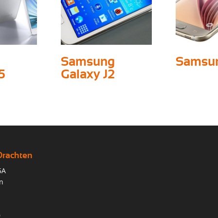
Samsung
Samsu
5
Galaxy J2
Drachten
5A
n
0