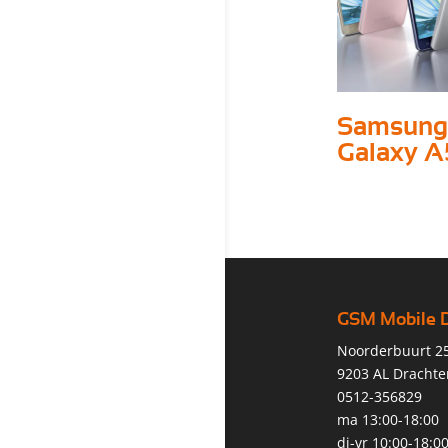
Samsung
Galaxy A
GSM Mobile 
Noorderbuurt 2
9203 AL Drachte
0512-356829
ma 13:00-18:00
di-vr 10:00-18:0