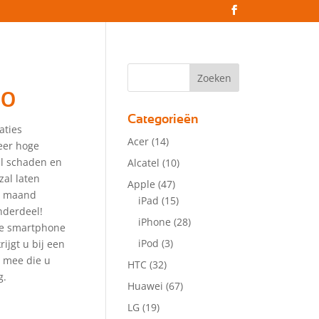
00
Categorieën
aties
Acer
(14)
eer hoge
zal schaden en
Alcatel
(10)
zal laten
Apple
(47)
 1 maand
iPad
(15)
nderdeel!
iPhone
(28)
lle smartphone
iPod
(3)
ijgt u bij een
r mee die u
HTC
(32)
g.
Huawei
(67)
LG
(19)