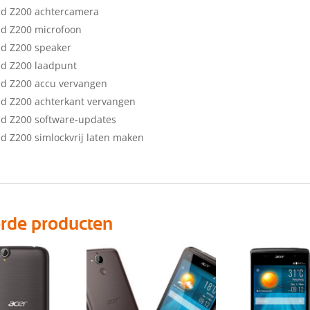
id Z200 achtercamera
id Z200 microfoon
id Z200 speaker
id Z200 laadpunt
id Z200 accu vervangen
id Z200 achterkant vervangen
id Z200 software-updates
id Z200 simlockvrij laten maken
erde producten