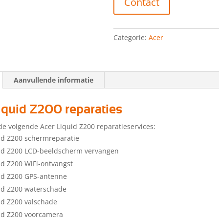
Contact
Categorie:
Acer
Aanvullende informatie
iquid Z200 reparaties
de volgende Acer Liquid Z200 reparatieservices:
id Z200 schermreparatie
uid Z200 LCD-beeldscherm vervangen
id Z200 WiFi-ontvangst
id Z200 GPS-antenne
id Z200 waterschade
id Z200 valschade
id Z200 voorcamera