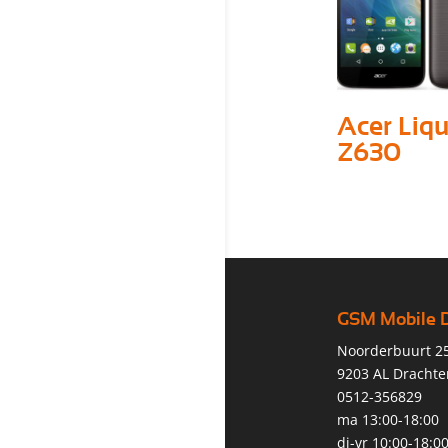
Acer Liqu
Z630
GSM Mobile 
Noorderbuurt 2
9203 AL Drachte
0512-356829
ma 13:00-18:00
di-vr 10:00-18:0