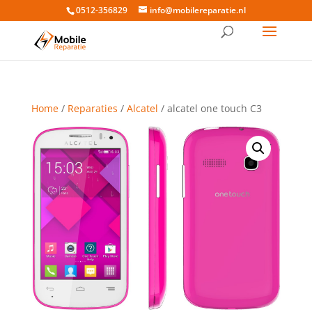
0512-356829
info@mobilereparatie.nl
Home
/
Reparaties
/
Alcatel
/ alcatel one touch C3