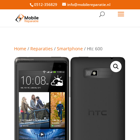
0512-356829
info@mobilereparatie.nl
Home
/
Reparaties
/
Smartphone
/ Htc 600