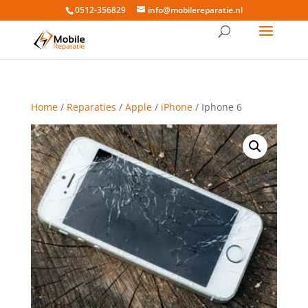
0512-356829
info@mobilereparatie.nl
Home
/
Reparaties
/
Apple
/
iPhone
/ Iphone 6