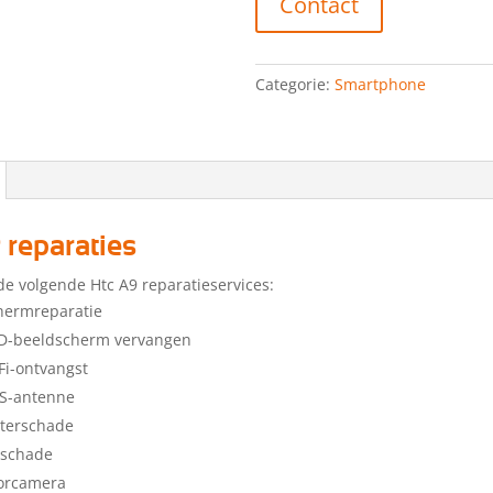
Contact
Categorie:
Smartphone
 reparaties
de volgende Htc A9 reparatieservices:
hermreparatie
CD-beeldscherm vervangen
Fi-ontvangst
PS-antenne
aterschade
lschade
oorcamera