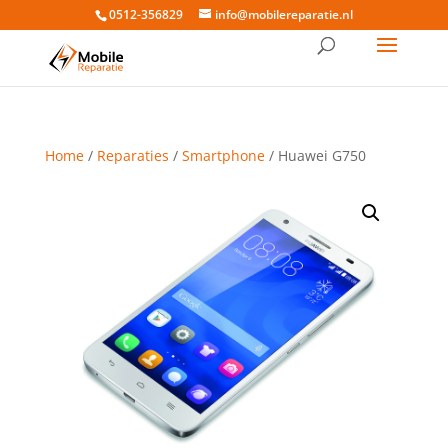
0512-356829
info@mobilereparatie.nl
Home
/
Reparaties
/
Smartphone
/ Huawei G750