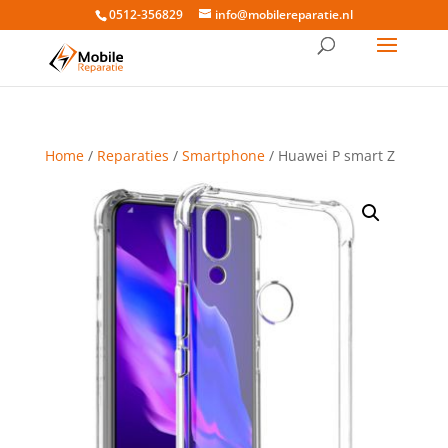
0512-356829
info@mobilereparatie.nl
Home
/
Reparaties
/
Smartphone
/ Huawei P smart Z