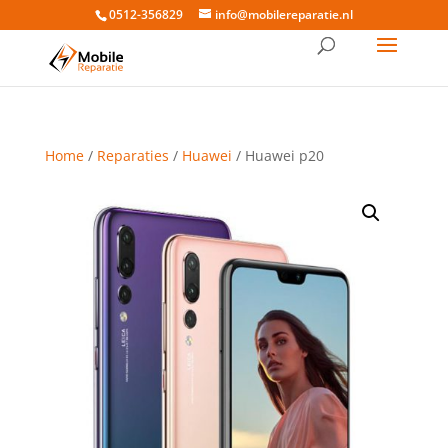
0512-356829
info@mobilereparatie.nl
Home
/
Reparaties
/
Huawei
/ Huawei p20