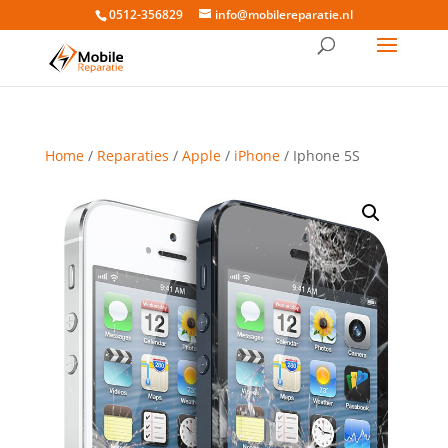
0512-356829
info@mobilereparatie.nl
Home
/
Reparaties
/
Apple
/
iPhone
/ Iphone 5S